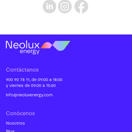
Contáctanos
900 90 78 11, de 09:00 a 18:00
y viernes de 09:00 a 15:00
info@neoluxenergy.com
Conócenos
Nosotros
Blog