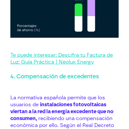
Te puede interesar: Descifra tu Factura de
Luz: Guía Práctica | Neolux Energy
4. Compensación de excedentes
La normativa española permite que los
usuarios de
instalaciones fotovoltaicas
viertan a la red la energía excedente que no
consumen,
recibiendo una compensación
económica por ello. Según el Real Decreto