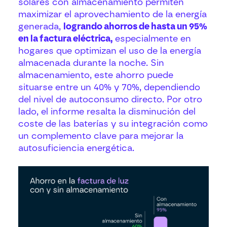
solares con almacenamiento permiten
maximizar el aprovechamiento de la energía
generada,
logrando ahorros de hasta un 95%
en la factura eléctrica,
especialmente en
hogares que optimizan el uso de la energía
almacenada durante la noche. Sin
almacenamiento, este ahorro puede
situarse entre un 40% y 70%, dependiendo
del nivel de autoconsumo directo. Por otro
lado, el informe resalta la disminución del
coste de las baterías y su integración como
un complemento clave para mejorar la
autosuficiencia energética​.